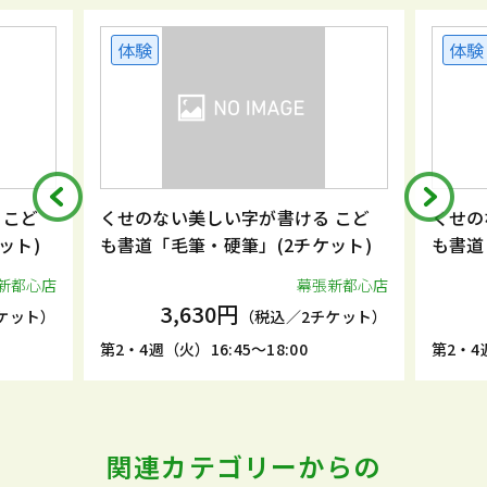
体験
体験
 こど
くせのない美しい字が書ける こど
くせの
ット)
も書道「毛筆・硬筆」(2チケット)
も書道
新都心店
幕張新都心店
3,630円
ケット）
（税込／2チケット）
第2・4週（火）16:45～18:00
第2・4週
関連カテゴリーからの