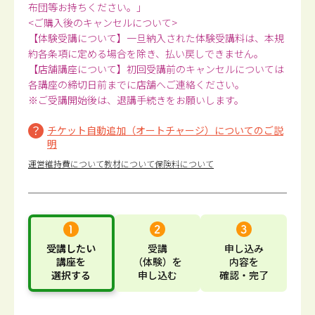
布団等お持ちください。」
<ご購入後のキャンセルについて>
【体験受講について】一旦納入された体験受講料は、本規
約各条項に定める場合を除き、払い戻しできません。
【店舗講座について】初回受講前のキャンセルについては
各講座の締切日前までに店舗へご連絡ください。
※ご受講開始後は、退講手続きをお願いします。
チケット自動追加（オートチャージ）についてのご説
明
運営維持費について
教材について
保険料について
受講したい
受講
申し込み
講座
を
（体験）
を
内容
を
選択する
申し込む
確認・完了