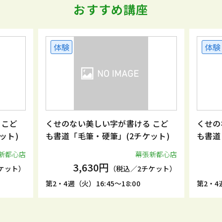
おすすめ講座
体験
体験
 こど
くせのない美しい字が書ける こど
くせの
ット)
も書道「毛筆・硬筆」(2チケット)
も書道
新都心店
幕張新都心店
3,630円
ケット）
（税込／2チケット）
第2・4週（火）16:45～18:00
第2・4週