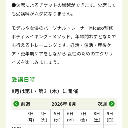
●欠席によるチケットの繰越ができます。欠席して
も受講料がムダになりません。
モデルや女優のパーソナルトレーナーMicaco監修
ボディメイキング・メソッド。年齢問わずどなたで
も行えるトレーニングです。妊活・温活・産後ケ
ア・更年期ケアをしながら 女性のためのエクササ
イズを楽しみましょう。
受講日時
8月は第1・第3（木）に開催
前週
2026年 8月
次週
3日
4日
5日
6日
7日
8日
9日
(月)
(火)
(水)
(木)
(金)
(土)
(日)