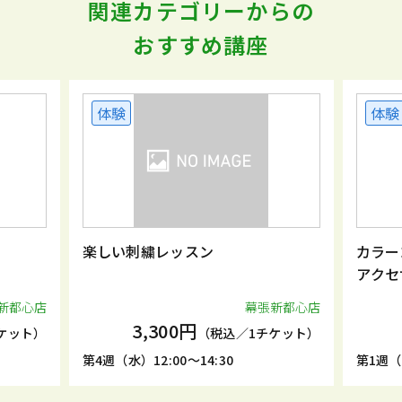
関連カテゴリーからの
おすすめ講座
体験
レッスン
カラーコーディネートも出来る
アクセサリー
幕張新都心店
幕張新
00円
2,310円
（税込／1チケット）
（税込／1チケ
00～14:30
第1週（金）13:00～14:30