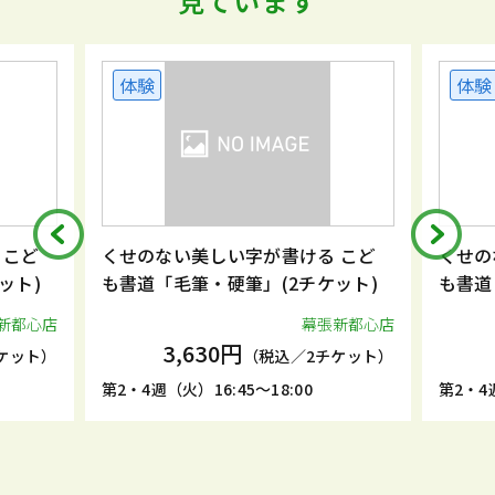
見ています
体験
い字が書ける こど
くせのない美しい字が書ける こど
硬筆」(2チケット)
も書道「毛筆・硬筆」(2チケット)
幕張新都心店
幕張新都心
0円
3,630円
（税込／2チケット）
（税込／2チケット
:45～18:00
第2・4週（金）16:45～18:00