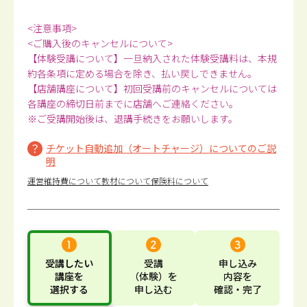
<注意事項>
<ご購入後のキャンセルについて>
【体験受講について】一旦納入された体験受講料は、本規
約各条項に定める場合を除き、払い戻しできません。
【店舗講座について】初回受講前のキャンセルについては
各講座の締切日前までに店舗へご連絡ください。
※ご受講開始後は、退講手続きをお願いします。
チケット自動追加（オートチャージ）についてのご説
明
運営維持費について
教材について
保険料について
受講したい
受講
申し込み
講座
を
（体験）
を
内容
を
選択する
申し込む
確認・完了