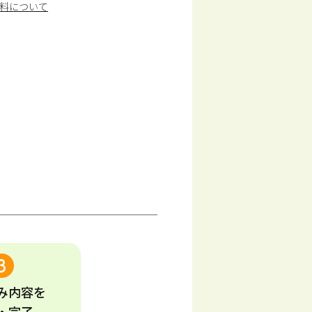
料について
み
内容
を
・完了