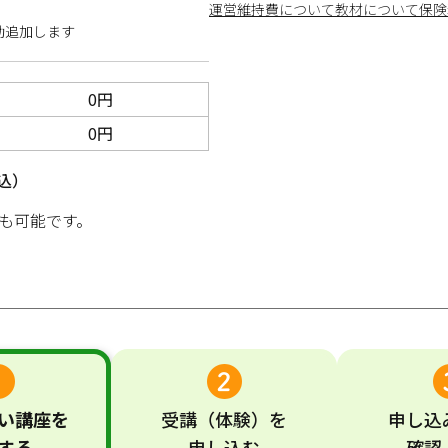
運営維持費について
教材について
保険
動追加します
0円
0円
込）
も可能です。
い
講座
を
受講
（体験）
を
申し込
する
申し込む
確認