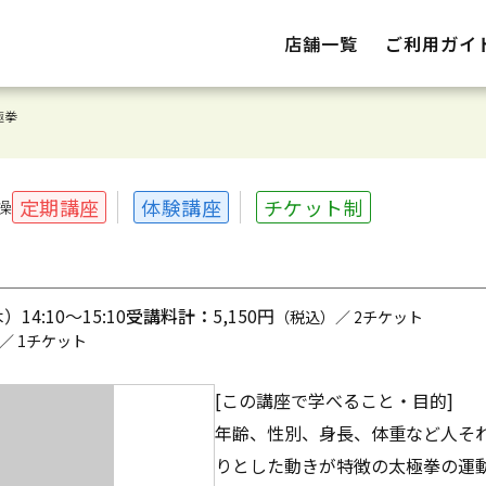
店舗一覧
ご利用ガイ
極拳
定期講座
体験講座
チケット制
操
拳
14:10～15:10
受講料計：
5,150円
（税込）／ 2チケット
／ 1チケット
[この講座で学べること・目的]
年齢、性別、身長、体重など人そ
りとした動きが特徴の太極拳の運