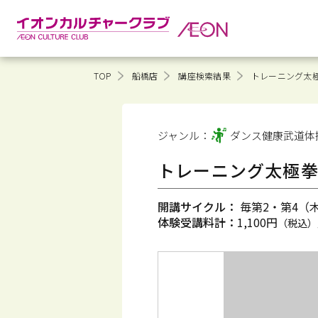
TOP
船橋店
講座検索結果
トレーニング太
ジャンル：
ダンス健康
武道体
トレーニング太極
開講サイクル：
毎第2・第4（木）
体験受講料計：
1,100円
（税込）