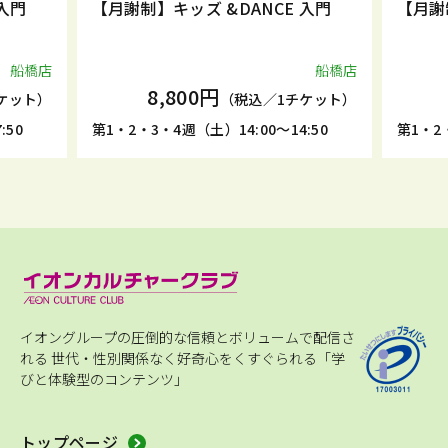
入門
【月謝制】キッズ &DANCE 入門
【月謝
船橋店
船橋店
8,800円
ケット）
（税込／1チケット）
:50
第1・2・3・4週（土）14:00～14:50
第1・2・
イオングループの圧倒的な信頼とボリュームで配信さ
れる
世代・性別関係なく好奇心をくすぐられる「学
びと体験型のコンテンツ」
トップページ