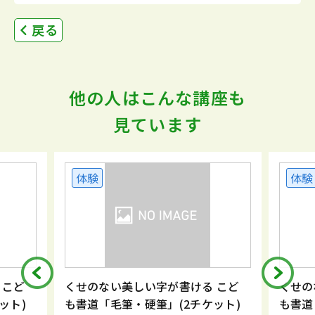
戻る
他の人はこんな講座も
見ています
体験
体験
 こど
くせのない美しい字が書ける こど
くせの
ット)
も書道「毛筆・硬筆」(2チケット)
も書道