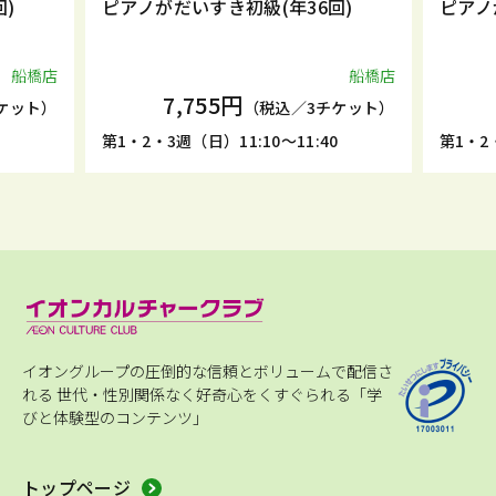
)
ピアノがだいすき初級(年36回)
ピアノ
船橋店
船橋店
7,755円
ケット）
（税込／3チケット）
0
第1・2・3週（日）11:10～11:40
第1・2・
イオングループの圧倒的な信頼とボリュームで配信さ
れる
世代・性別関係なく好奇心をくすぐられる「学
びと体験型のコンテンツ」
トップページ