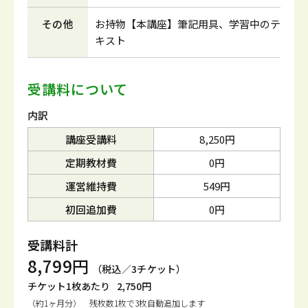
その他
お持物【本講座】筆記用具、学習中のテ
キスト
受講料について
内訳
講座受講料
8,250円
定期教材費
0円
運営維持費
549円
初回追加費
0円
受講料計
8,799円
（税込／3チケット）
チケット1枚あたり
2,750円
（約1ヶ月分） 残枚数1枚で3枚自動追加します