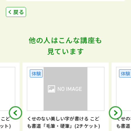
戻る
他の人はこんな講座も
見ています
体験
体験
 こど
くせのない美しい字が書ける こど
くせの
ット)
も書道「毛筆・硬筆」(2チケット)
も書道