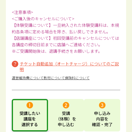
<注意事項>
<ご購入後のキャンセルについて>
【体験受講について】一旦納入された体験受講料は、本規
約各条項に定める場合を除き、払い戻しできません。
【店舗講座について】初回受講前のキャンセルについては
各講座の締切日前までに店舗へご連絡ください。
※ご受講開始後は、退講手続きをお願いします。
チケット自動追加（オートチャージ）についてのご説
明
運営維持費について
教材について
保険料について
受講したい
受講
申し込み
講座
を
（体験）
を
内容
を
選択する
申し込む
確認・完了