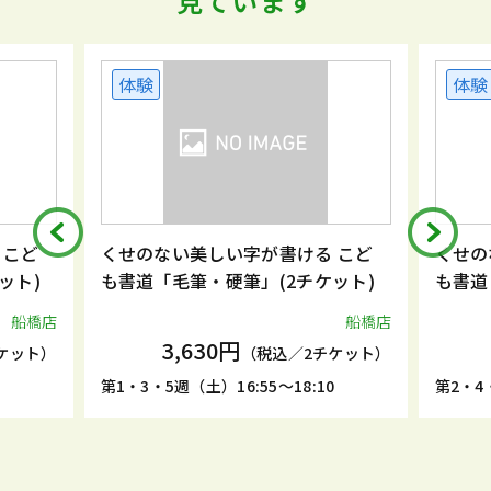
見ています
体験
体験
 こど
くせのない美しい字が書ける こど
くせの
ット)
も書道「毛筆・硬筆」(2チケット)
も書道
船橋店
船橋店
3,630円
ケット）
（税込／2チケット）
5
第1・3・5週（土）16:55～18:10
第2・4・