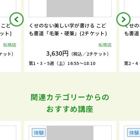
 こど
くせのない美しい字が書ける こど
くせの
ット)
も書道「毛筆・硬筆」(2チケット)
も書道
船橋店
船橋店
3,630円
ケット）
（税込／2チケット）
5
第1・3・5週（土）16:55～18:10
第2・4・
関連カテゴリーからの
おすすめ講座
体験
体験