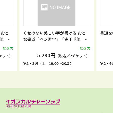
 おと
くせのない美しい字が書ける おと
書道を
筆」
な書道「ペン習字」「実用毛筆」
「書道」
船橋店
船橋店
5,280円
ケット）
（税込／2チケット）
第1・3週（土）19:00～20:30
第2・4週