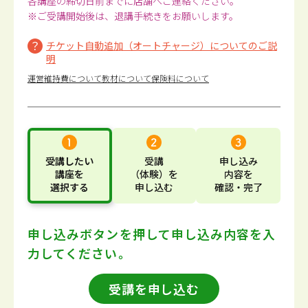
各講座の締切日前までに店舗へご連絡ください。
※ご受講開始後は、退講手続きをお願いします。
チケット自動追加（オートチャージ）についてのご説
明
運営維持費について
教材について
保険料について
受講したい
受講
申し込み
講座
を
（体験）
を
内容
を
選択する
申し込む
確認・完了
申し込みボタンを押して
申し込み内容を入
力してください。
受講を申し込む