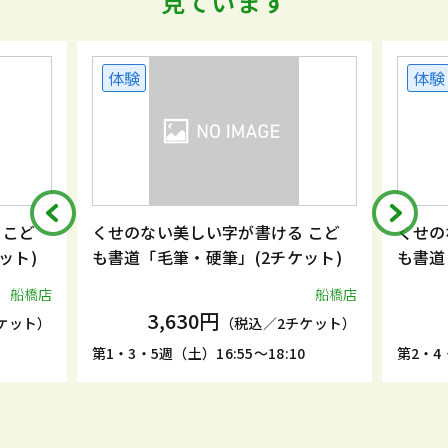
見ています
体験
体験
 こど
くせのない美しい字が書ける こど
くせの
ット)
も書道「毛筆・硬筆」(2チケット)
も書道
船橋店
船橋店
3,630円
ケット）
（税込／2チケット）
5
第1・3・5週（土）16:55～18:10
第2・4・