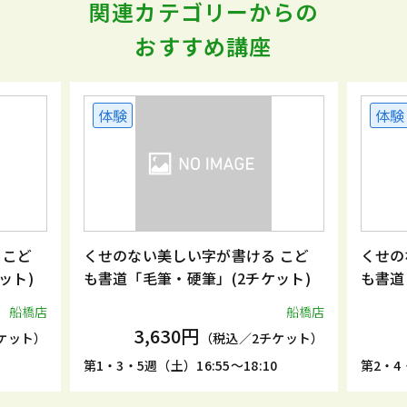
関連カテゴリーからの
おすすめ講座
体験
体験
 こど
くせのない美しい字が書ける こど
くせの
ット)
も書道「毛筆・硬筆」(2チケット)
も書道
船橋店
船橋店
3,630円
ケット）
（税込／2チケット）
5
第1・3・5週（土）16:55～18:10
第2・4・