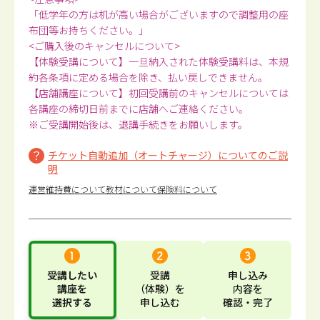
「低学年の方は机が高い場合がございますので調整用の座
布団等お持ちください。」
<ご購入後のキャンセルについて>
【体験受講について】一旦納入された体験受講料は、本規
約各条項に定める場合を除き、払い戻しできません。
【店舗講座について】初回受講前のキャンセルについては
各講座の締切日前までに店舗へご連絡ください。
※ご受講開始後は、退講手続きをお願いします。
チケット自動追加（オートチャージ）についてのご説
明
運営維持費について
教材について
保険料について
受講したい
受講
申し込み
講座
を
（体験）
を
内容
を
選択する
申し込む
確認・完了