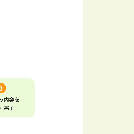
み
内容
を
・完了