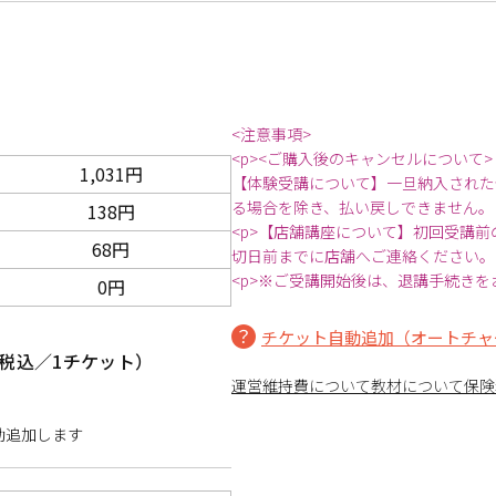
<注意事項>
<p><ご購入後のキャンセルについて>
1,031円
【体験受講について】一旦納入された
る場合を除き、払い戻しできません。
138円
<p>【店舗講座について】初回受講
68円
切日前までに店舗へご連絡ください。
<p>※ご受講開始後は、退講手続きを
0円
チケット自動追加（オートチャ
税込／1チケット）
運営維持費について
教材について
保険
動追加します