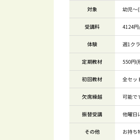
対象
幼児～
受講料
4124
体験
週1ク
定期教材
550円(
初回教材
全セッ
欠席繰越
可能で
振替受講
他曜日
その他
お持ち