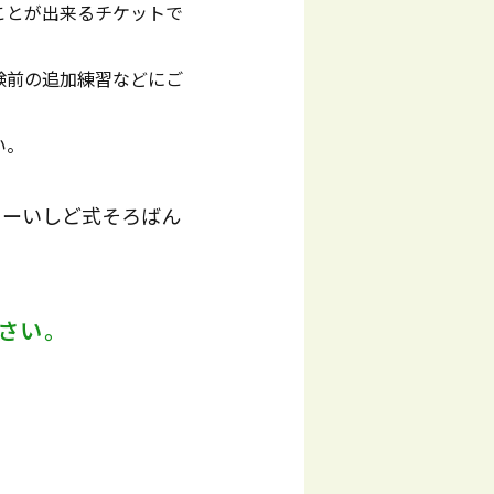
ことが出来るチケットで
験前の追加練習などにご
い。
ャーいしど式そろばん
さい。