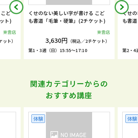
 こど
くせのない美しい字が書ける こど
くせの
ット)
も書道「毛筆・硬筆」(2チケット)
も書道
東雲店
東雲店
3,630円
ケット）
（税込／2チケット）
第1・3週（日）15:55～17:10
第2・4週
関連カテゴリーからの
おすすめ講座
体験
体験