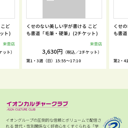
 こど
くせのない美しい字が書ける こど
くせの
ット)
も書道「毛筆・硬筆」(2チケット)
も書道
東雲店
東雲店
3,630円
ケット）
（税込／2チケット）
第1・3週（日）15:55～17:10
第2・4週
イオングループの圧倒的な信頼とボリュームで配信さ
れる
世代・性別関係なく好奇心をくすぐられる「学