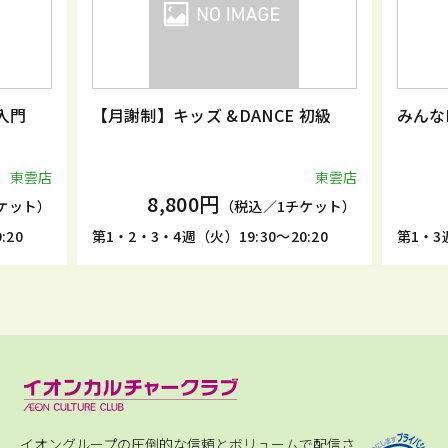
入門
【月謝制】キッズ &DANCE 初級
みんな
東雲店
東雲店
8,800円
ケット）
（税込／1チケット）
:20
第1・2・3・4週（火）19:30～20:20
第1・3週
イオングループの圧倒的な信頼とボリュームで配信さ