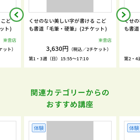
 こど
くせのない美しい字が書ける こど
くせの
ット)
も書道「毛筆・硬筆」(2チケット)
も書道
東雲店
東雲店
3,630円
ケット）
（税込／2チケット）
第1・3週（日）15:55～17:10
第2・4週
関連カテゴリーからの
おすすめ講座
体験
体験