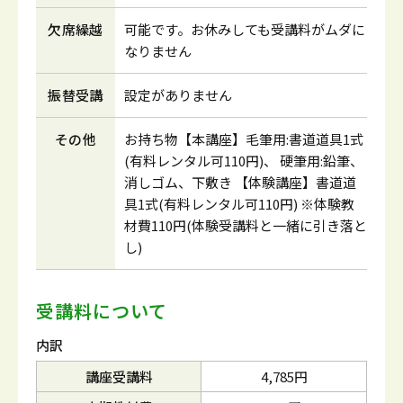
欠席繰越
可能です。お休みしても受講料がムダに
なりません
振替受講
設定がありません
その他
お持ち物【本講座】毛筆用:書道道具1式
(有料レンタル可110円)、 硬筆用:鉛筆、
消しゴム、下敷き 【体験講座】書道道
具1式(有料レンタル可110円) ※体験教
材費110円(体験受講料と一緒に引き落と
し)
受講料について
内訳
講座受講料
4,785円