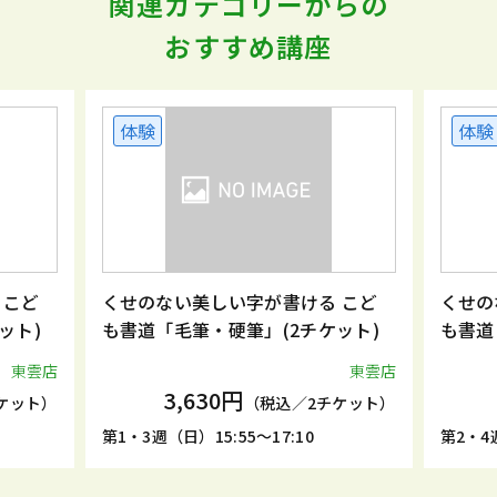
関連カテゴリーからの
おすすめ講座
体験
体験
 こど
くせのない美しい字が書ける こど
くせの
ット)
も書道「毛筆・硬筆」(2チケット)
も書道
東雲店
東雲店
3,630円
ケット）
（税込／2チケット）
第1・3週（日）15:55～17:10
第2・4週