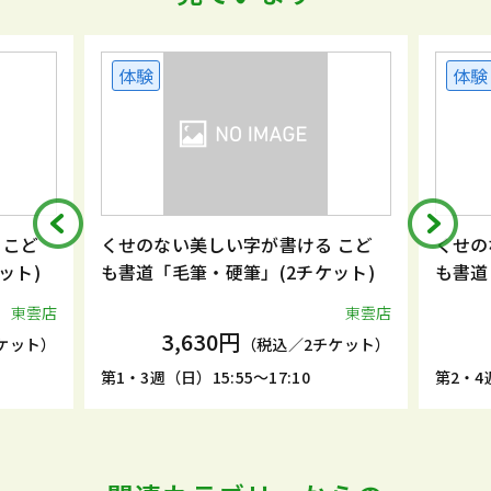
体験
体験
 こど
くせのない美しい字が書ける こど
くせの
ット)
も書道「毛筆・硬筆」(2チケット)
も書道
東雲店
東雲店
3,630円
ケット）
（税込／2チケット）
第1・3週（日）15:55～17:10
第2・4週