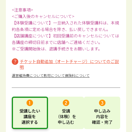
<注意事項>
<ご購入後のキャンセルについて>
【体験受講について】一旦納入された体験受講料は、本規
約各条項に定める場合を除き、払い戻しできません。
【店舗講座について】初回受講前のキャンセルについては
各講座の締切日前までに店舗へご連絡ください。
※ご受講開始後は、退講手続きをお願いします。
チケット自動追加（オートチャージ）についてのご説
明
運営維持費について
教材について
保険料について
受講したい
受講
申し込み
講座
を
（体験）
を
内容
を
選択する
申し込む
確認・完了