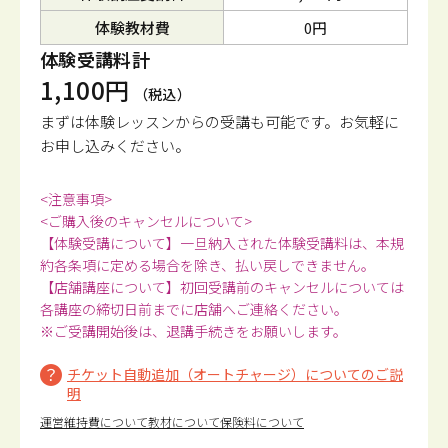
体験教材費
0円
体験受講料計
1,100円
（税込）
まずは体験レッスンからの受講も可能です。
お気軽に
お申し込みください。
<注意事項>
<ご購入後のキャンセルについて>
【体験受講について】一旦納入された体験受講料は、本規
約各条項に定める場合を除き、払い戻しできません。
【店舗講座について】初回受講前のキャンセルについては
各講座の締切日前までに店舗へご連絡ください。
※ご受講開始後は、退講手続きをお願いします。
チケット自動追加（オートチャージ）についてのご説
明
運営維持費について
教材について
保険料について