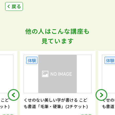
戻る
他の人はこんな講座も
見ています
体験
体験
 こど
くせのない美しい字が書ける こど
くせの
ット)
も書道「毛筆・硬筆」(2チケット)
も書道