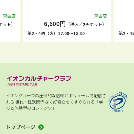
東雲店
東雲店
6,600円
ケット）
（税込／2チケット）
第2・4週（火）17:00～18:30
第2・4週
イオングループの圧倒的な信頼とボリュームで配信さ
れる
世代・性別関係なく好奇心をくすぐられる「学
びと体験型のコンテンツ」
トップページ