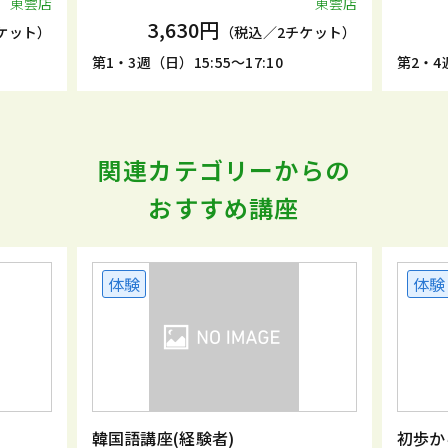
東雲店
東雲店
3,630円
ケット）
（税込／2チケット）
第1・3週（日）15:55～17:10
第2・4週
関連カテゴリーからの
おすすめ講座
体験
体験
韓国語講座(経験者)
初歩か