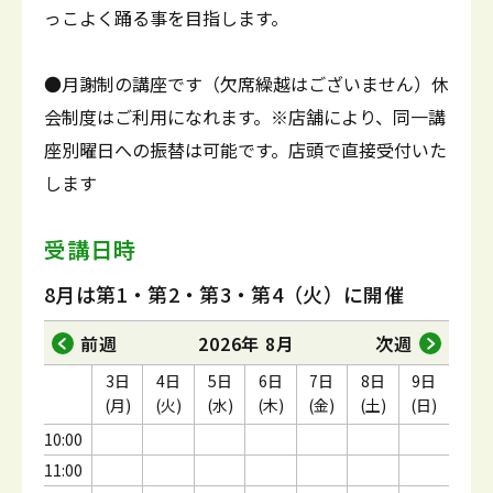
っこよく踊る事を目指します。
●月謝制の講座です（欠席繰越はございません）休
会制度はご利用になれます。※店舗により、同一講
座別曜日への振替は可能です。店頭で直接受付いた
します
受講日時
8月は第1・第2・第3・第4（火）に開催
前週
2026年 8月
次週
3日
4日
5日
6日
7日
8日
9日
(月)
(火)
(水)
(木)
(金)
(土)
(日)
10:00
11:00