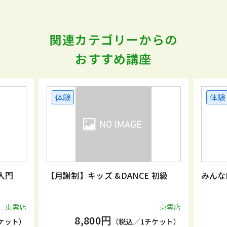
関連カテゴリーからの
おすすめ講座
体験
体験
入門
【月謝制】キッズ &DANCE 初級
みんな
東雲店
東雲店
8,800円
ケット）
（税込／1チケット）