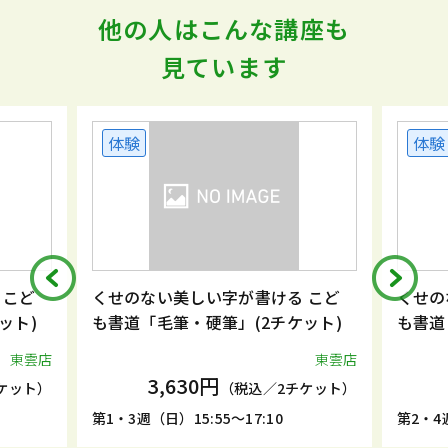
他の人はこんな講座も
見ています
体験
体験
 こど
くせのない美しい字が書ける こど
くせの
ット)
も書道「毛筆・硬筆」(2チケット)
も書道
東雲店
東雲店
3,630円
ケット）
（税込／2チケット）
第1・3週（日）15:55～17:10
第2・4週