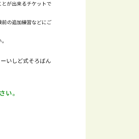
ことが出来るチケットで
験前の追加練習などにご
い。
ャーいしど式そろばん
さい。