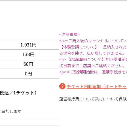
<注意事項>
<p><ご購入後のキャンセルについて>
1,031円
【体験受講について】一旦納入された
る場合を除き、払い戻しできません。
138円
<p>【店舗講座について】初回受講
68円
切日前までに店舗へご連絡ください。
<p>※ご受講開始後は、退講手続きを
0円
チケット自動追加（オートチャ
税込／1チケット）
運営維持費について
教材について
保険
動追加します