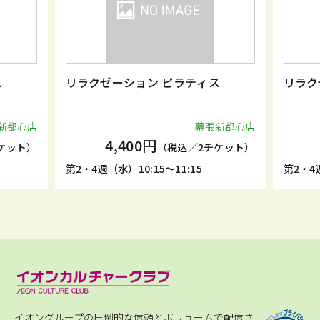
ス
リラクゼーション ピラティス
リラク
新都心店
幕張新都心店
4,400円
ケット）
（税込／2チケット）
第2・4週（水）10:15～11:15
第2・4週
イオングループの圧倒的な信頼とボリュームで配信さ