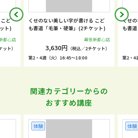
 こど
くせのない美しい字が書ける こど
くせの
ット)
も書道「毛筆・硬筆」(2チケット)
も書道
新都心店
幕張新都心店
3,630円
ケット）
（税込／2チケット）
第2・4週（火）16:45～18:00
第2・4週
関連カテゴリーからの
おすすめ講座
体験
体験