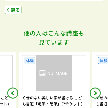
戻る
他の人はこんな講座も
見ています
体験
体験
 こど
くせのない美しい字が書ける こど
くせの
ット)
も書道「毛筆・硬筆」(2チケット)
も書道