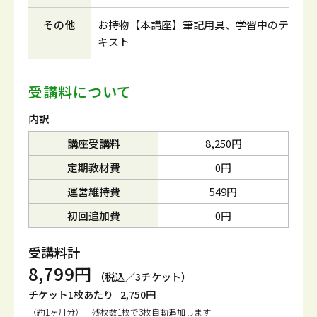
その他
お持物【本講座】筆記用具、学習中のテ
キスト
受講料について
内訳
講座受講料
8,250円
定期教材費
0円
運営維持費
549円
初回追加費
0円
受講料計
8,799円
（税込／3チケット）
チケット1枚あたり
2,750円
（約1ヶ月分） 残枚数1枚で3枚自動追加します