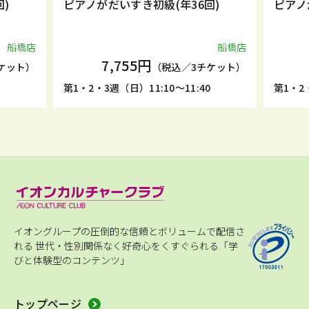
)
ピアノがだいすき初級(年36回)
ピアノ
船橋店
船橋店
7,755円
ケット）
（税込／3チケット）
0
第1・2・3週（日）11:10～11:40
第1・2・
イオングループの圧倒的な信頼とボリュームで配信さ
れる
世代・性別関係なく好奇心をくすぐられる「学
びと体験型のコンテンツ」
トップページ