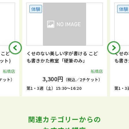
体験
体験
 こど
くせのない美しい字が書ける こど
くせの
ット)
も書きかた教室「硬筆のみ」
も書き
船橋店
船橋店
3,300円
ケット）
（税込／2チケット）
0
第1・3週（土）15:30～16:20
第1・3週
関連カテゴリーからの