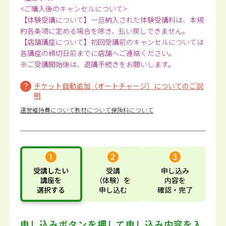
<ご購入後のキャンセルについて>
【体験受講について】一旦納入された体験受講料は、本規
約各条項に定める場合を除き、払い戻しできません。
【店舗講座について】初回受講前のキャンセルについては
各講座の締切日前までに店舗へご連絡ください。
※ご受講開始後は、退講手続きをお願いします。
チケット自動追加（オートチャージ）についてのご説
明
運営維持費について
教材について
保険料について
受講したい
受講
申し込み
講座
を
（体験）
を
内容
を
選択する
申し込む
確認・完了
申し込みボタンを押して
申し込み内容を入