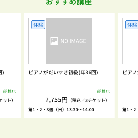
おすすめ講座
体験
体験
)
ピアノがだいすき初級(年36回)
ピアノ
船橋店
船橋店
7,755円
ケット）
（税込／3チケット）
0
第1・2・3週（日）13:30～14:00
第1・2・