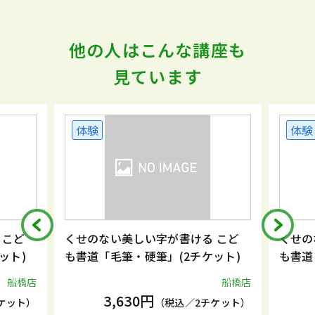
他の人はこんな講座も
見ています
体験
体験
 こど
くせのない美しい字が書ける こど
くせの
ット)
も書道「毛筆・硬筆」(2チケット)
も書道
船橋店
船橋店
3,630円
ケット）
（税込／2チケット）