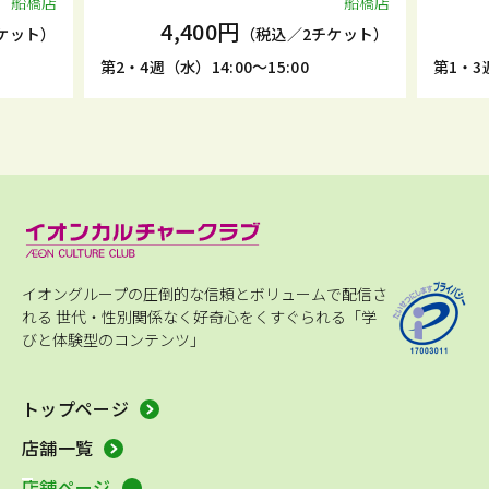
船橋店
船橋店
4,400円
ケット）
（税込／2チケット）
第2・4週（水）14:00～15:00
第1・3週
イオングループの圧倒的な信頼とボリュームで配信さ
れる
世代・性別関係なく好奇心をくすぐられる「学
びと体験型のコンテンツ」
トップページ
店舗一覧
店舗ページ