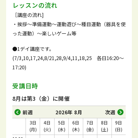
レッスンの流れ
［講座の流れ]
・挨拶～準備運動～運動遊び～種目運動（器具を使
った運動）～楽しいゲーム等
●1デイ講座です。
(7/3,10,17,24,8/21,28,9/4,11,18,25 各日16:20～
17:20)
受講日時
8月は第3（金）に開催
前週
2026年 8月
次週
3日
4日
5日
6日
7日
8日
9日
(月)
(火)
(水)
(木)
(金)
(土)
(日)