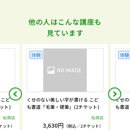
他の人はこんな講座も
見ています
体験
体験
 こど
くせのない美しい字が書ける こど
くせの
ット)
も書道「毛筆・硬筆」(2チケット)
も書道
船橋店
船橋店
3,630円
ケット）
（税込／2チケット）