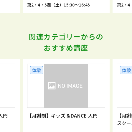
0
第2・4・5週（土）15:30～16:45
第2・4・
関連カテゴリーからの
おすすめ講座
体験
体験
入門
【月謝制】キッズ &DANCE 入門
【月謝
スクー