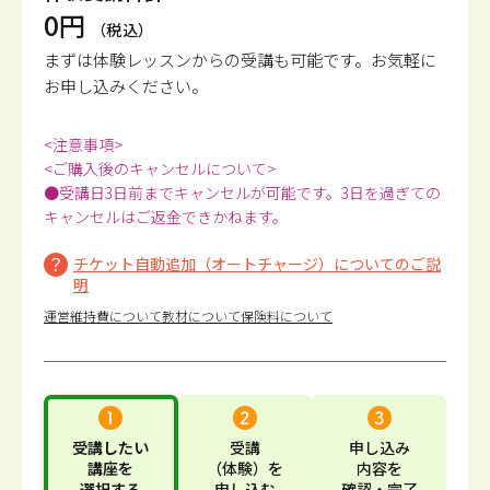
0円
（税込）
まずは体験レッスンからの受講も可能です。
お気軽に
お申し込みください。
<注意事項>
<ご購入後のキャンセルについて>
●受講日3日前までキャンセルが可能です。3日を過ぎての
キャンセルはご返金できかねます。
チケット自動追加（オートチャージ）についてのご説
明
運営維持費について
教材について
保険料について
受講したい
受講
申し込み
講座
を
（体験）
を
内容
を
選択する
申し込む
確認・完了