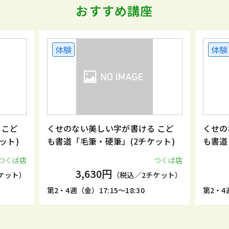
おすすめ講座
体験
体験
 こど
くせのない美しい字が書ける こど
くせの
ット)
も書道「毛筆・硬筆」(2チケット)
も書道
つくば店
つくば店
3,630円
ケット）
（税込／2チケット）
第2・4週（金）17:15～18:30
第2・4週