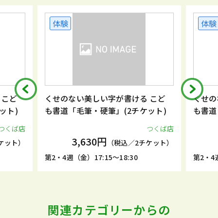
体験
体験
 こど
くせのない美しい字が書ける こど
くせの
ット)
も書道「毛筆・硬筆」(2チケット)
も書道
つくば店
つくば店
3,630円
ケット）
（税込／2チケット）
第2・4週（金）17:15～18:30
第2・4週
関連カテゴリーからの