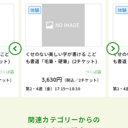
体験
が書ける こど
くせのない美しい字が書ける こど
(2チケット)
も書道「毛筆・硬筆」(2チケット)
つくば店
つくば店
3,630円
税込／2チケット）
（税込／2チケット）
18:30
第2・4週（金）15:50～17:05
関連カテゴリーからの