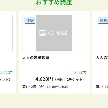
おすすめ講座
体験
大人の書道教室
つくば店
つくば店
4,620円
税込／2チケット）
（税込／2チケット）
14:30
第1・2週（火）15:00～16:30