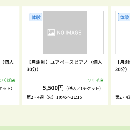
体験
体験
（個人
【月謝制】ユアペースピアノ（個人
【月謝
30分）
30分）
つくば店
つくば店
5,500円
ケット）
（税込／1チケット）
第2・4週（火）10:45～11:15
第2・4週