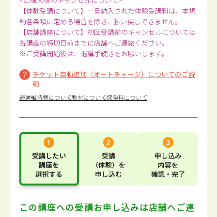
<ご購入後のキャンセルについて>
【体験受講について】一旦納入された体験受講料は、本規
約各条項に定める場合を除き、払い戻しできません。
【店舗講座について】初回受講前のキャンセルについては
各講座の締切日前までに店舗へご連絡ください。
※ご受講開始後は、退講手続きをお願いします。
チケット自動追加（オートチャージ）についてのご説
明
運営維持費について
教材について
保険料について
受講したい
受講
申し込み
講座
を
（体験）
を
内容
を
選択する
申し込む
確認・完了
この講座への受講お申し込みは
店舗へご連