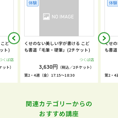
体験
体験
 こど
くせのない美しい字が書ける こど
くせの
ット)
も書道「毛筆・硬筆」(2チケット)
も書道
つくば店
つくば店
3,630円
ケット）
（税込／2チケット）
第2・4週（金）17:15～18:30
第2・4週
関連カテゴリーからの
おすすめ講座