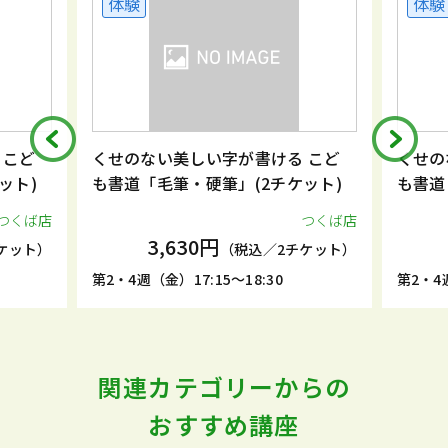
体験
体験
 こど
くせのない美しい字が書ける こど
くせの
ット)
も書道「毛筆・硬筆」(2チケット)
も書道
つくば店
つくば店
3,630円
ケット）
（税込／2チケット）
第2・4週（金）17:15～18:30
第2・4週
関連カテゴリーからの
おすすめ講座