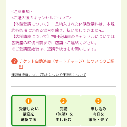
<注意事項>
<ご購入後のキャンセルについて>
【体験受講について】一旦納入された体験受講料は、本規
約各条項に定める場合を除き、払い戻しできません。
【店舗講座について】初回受講前のキャンセルについては
各講座の締切日前までに店舗へご連絡ください。
※ご受講開始後は、退講手続きをお願いします。
チケット自動追加（オートチャージ）についてのご説
明
運営維持費について
教材について
保険料について
受講したい
受講
申し込み
講座
を
（体験）
を
内容
を
選択する
申し込む
確認・完了