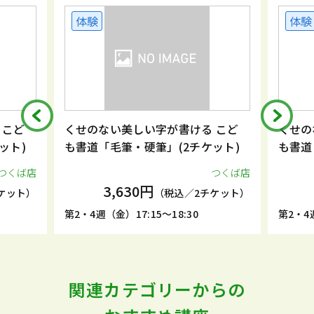
体験
体験
 こど
くせのない美しい字が書ける こど
くせの
ット)
も書道「毛筆・硬筆」(2チケット)
も書道
つくば店
つくば店
3,630円
ケット）
（税込／2チケット）
第2・4週（金）17:15～18:30
第2・4週
関連カテゴリーからの