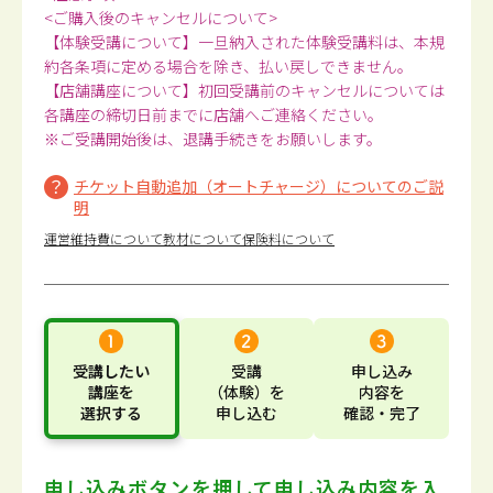
<ご購入後のキャンセルについて>
【体験受講について】一旦納入された体験受講料は、本規
約各条項に定める場合を除き、払い戻しできません。
【店舗講座について】初回受講前のキャンセルについては
各講座の締切日前までに店舗へご連絡ください。
※ご受講開始後は、退講手続きをお願いします。
チケット自動追加（オートチャージ）についてのご説
明
運営維持費について
教材について
保険料について
受講したい
受講
申し込み
講座
を
（体験）
を
内容
を
選択する
申し込む
確認・完了
申し込みボタンを押して
申し込み内容を入