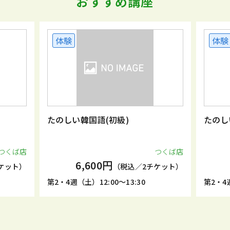
おすすめ講座
体験
体験
たのしい韓国語(初級)
たのし
つくば店
つくば店
6,600円
ケット）
（税込／2チケット）
第2・4週（土）12:00～13:30
第2・4週