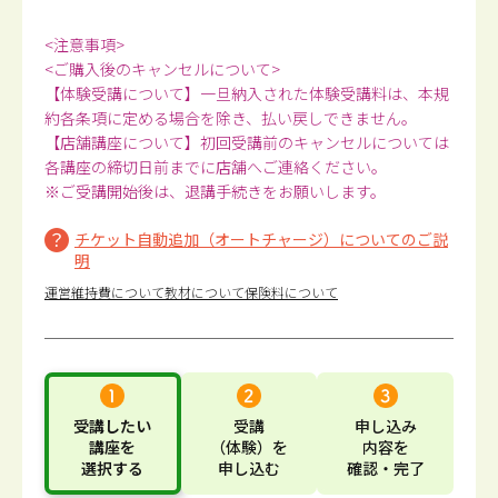
<注意事項>
<ご購入後のキャンセルについて>
【体験受講について】一旦納入された体験受講料は、本規
約各条項に定める場合を除き、払い戻しできません。
【店舗講座について】初回受講前のキャンセルについては
各講座の締切日前までに店舗へご連絡ください。
※ご受講開始後は、退講手続きをお願いします。
チケット自動追加（オートチャージ）についてのご説
明
運営維持費について
教材について
保険料について
受講したい
受講
申し込み
講座
を
（体験）
を
内容
を
選択する
申し込む
確認・完了