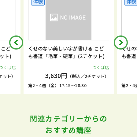
体験
体験
 こど
くせのない美しい字が書ける こど
くせの
ット)
も書道「毛筆・硬筆」(2チケット)
も書道
つくば店
つくば店
3,630円
ケット）
（税込／2チケット）
第2・4週（金）17:15～18:30
第2・4週
関連カテゴリーからの
おすすめ講座