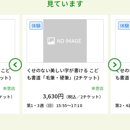
見ています
体験
体験
 こど
くせのない美しい字が書ける こど
くせの
ット)
も書道「毛筆・硬筆」(2チケット)
も書道
東雲店
東雲店
3,630円
ケット）
（税込／2チケット）
第1・3週（日）15:55～17:10
第2・4週