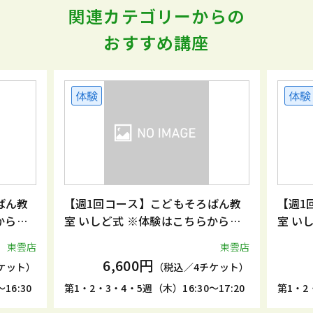
関連カテゴリーからの
おすすめ講座
体験
体験
ばん教
【週1回コース】こどもそろばん教
【週1
からお
室 いしど式 ※体験はこちらからお
室 い
申込みください。
申込み
東雲店
東雲店
6,600円
ケット）
（税込／4チケット）
16:30
第1・2・3・4・5週（木）16:30～17:20
第1・2