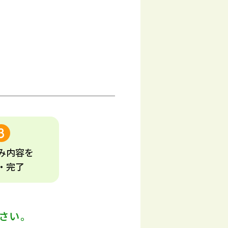
み
内容
を
・完了
さい。