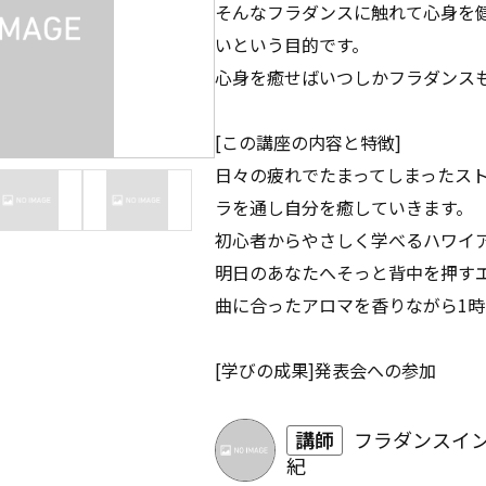
そんなフラダンスに触れて心身を
いという目的です。
心身を癒せばいつしかフラダンス
[この講座の内容と特徴]
日々の疲れでたまってしまったス
ラを通し自分を癒していきます。
初心者からやさしく学べるハワイ
明日のあなたへそっと背中を押す
曲に合ったアロマを香りながら1
[学びの成果]発表会への参加
講師
フラダンスイン
紀