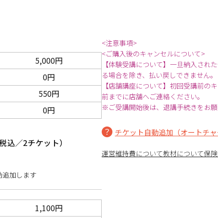
<注意事項>
<ご購入後のキャンセルについて>
5,000円
【体験受講について】一旦納入された
る場合を除き、払い戻しできません。
0円
【店舗講座について】初回受講前のキ
550円
前までに店舗へご連絡ください。
※ご受講開始後は、退講手続きをお願
0円
チケット自動追加（オートチャ
税込／2チケット）
運営維持費について
教材について
保険
動追加します
1,100円