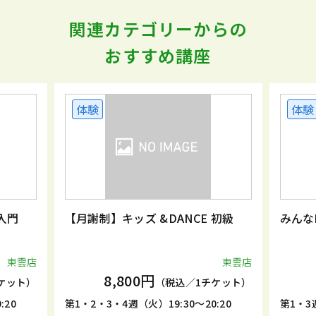
関連カテゴリーからの
おすすめ講座
体験
体験
入門
【月謝制】キッズ &DANCE 初級
みんな
東雲店
東雲店
8,800円
ケット）
（税込／1チケット）
:20
第1・2・3・4週（火）19:30～20:20
第1・3週