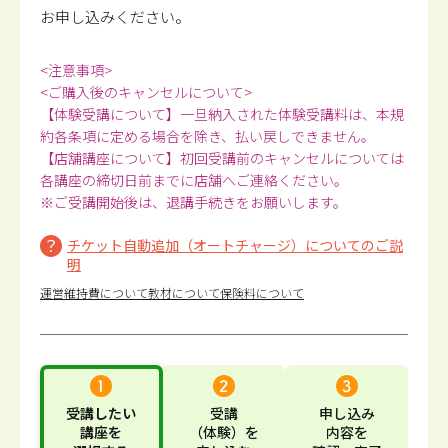
お申し込みください。
<注意事項>
<ご購入後のキャンセルについて>
【体験受講について】一旦納入された体験受講料は、本規
約各条項に定める場合を除き、払い戻しできません。
【店舗講座について】初回受講前のキャンセルについては
各講座の締切日前までに店舗へご連絡ください。
※ご受講開始後は、退講手続きをお願いします。
チケット自動追加（オートチャージ）についてのご説
明
運営維持費について
教材について
保険料について
受講したい
受講
申し込み
講座
を
（体験）
を
内容
を