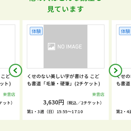
見ています
体験
体験
 こど
くせのない美しい字が書ける こど
くせの
ット)
も書道「毛筆・硬筆」(2チケット)
も書道
東雲店
東雲店
3,630円
ケット）
（税込／2チケット）
第1・3週（日）15:55～17:10
第2・4週