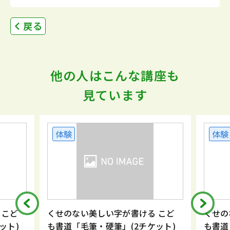
戻る
他の人はこんな講座も
見ています
体験
体験
 こど
くせのない美しい字が書ける こど
くせの
ット)
も書道「毛筆・硬筆」(2チケット)
も書道