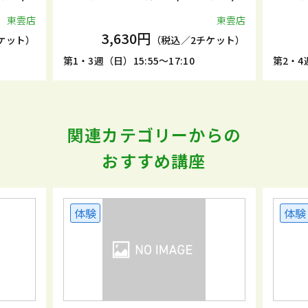
東雲店
東雲店
3,630円
ケット）
（税込／2チケット）
第1・3週（日）15:55～17:10
第2・4週
関連カテゴリーからの
おすすめ講座
体験
体験