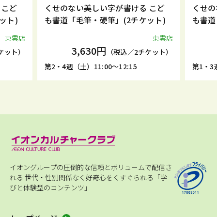
 こど
くせのない美しい字が書ける こど
くせの
ット)
も書道「毛筆・硬筆」(2チケット)
も書道
東雲店
東雲店
3,630円
ケット）
（税込／2チケット）
第2・4週（土）11:00～12:15
第1・3週
イオングループの圧倒的な信頼とボリュームで配信さ
れる
世代・性別関係なく好奇心をくすぐられる「学
びと体験型のコンテンツ」