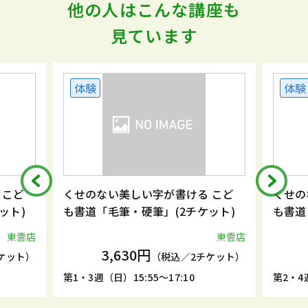
他の人はこんな講座も
見ています
体験
体験
 こど
くせのない美しい字が書ける こど
くせの
ット)
も書道「毛筆・硬筆」(2チケット)
も書道
東雲店
東雲店
3,630円
ケット）
（税込／2チケット）
第1・3週（日）15:55～17:10
第2・4週