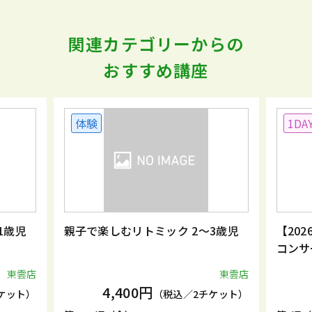
関連カテゴリーからの
おすすめ講座
体験
1DA
1歳児
親子で楽しむリトミック 2～3歳児
【20
コンサ
東雲店
東雲店
4,400円
ケット）
（税込／2チケット）