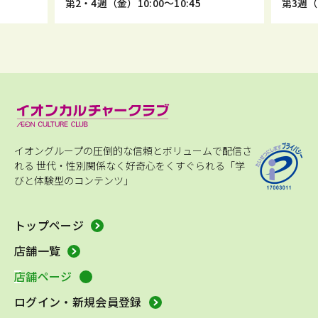
第2・4週（金）10:00～10:45
第3週（金
イオングループの圧倒的な信頼とボリュームで配信さ
れる
世代・性別関係なく好奇心をくすぐられる「学
びと体験型のコンテンツ」
トップページ
店舗一覧
店舗ページ
ログイン・新規会員登録