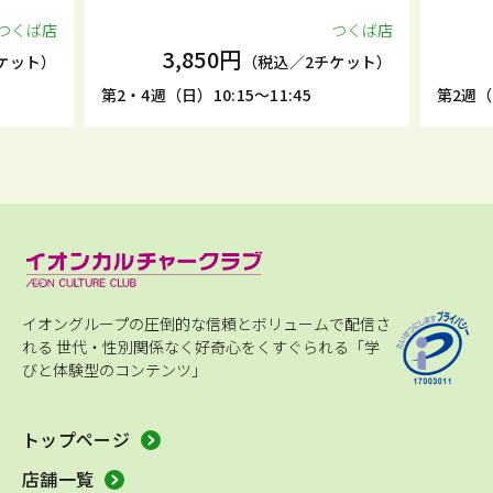
つくば店
つくば店
3,850円
ケット）
（税込／2チケット）
第2・4週（日）10:15～11:45
第2週（土
イオングループの圧倒的な信頼とボリュームで配信さ
れる
世代・性別関係なく好奇心をくすぐられる「学
びと体験型のコンテンツ」
トップページ
店舗一覧