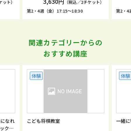
3,630円
ケット）
（税込／2チケット）
第2・4週（金）17:15～18:30
第2・4週
関連カテゴリーからの
おすすめ講座
体験
体験
ンになれ
こども将棋教室
一緒に
ック教