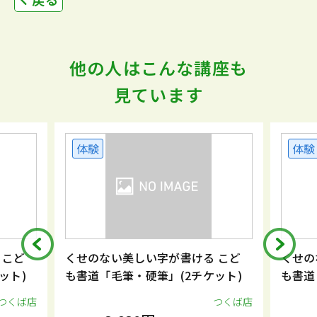
他の人はこんな講座も
見ています
体験
体験
 こど
くせのない美しい字が書ける こど
くせの
ット)
も書道「毛筆・硬筆」(2チケット)
も書道
つくば店
つくば店