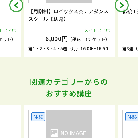
【月謝制】ロイックス☆チアダンス
伝統工芸 金
スクール【幼児】
店
メイトピア店
6,000円
3,3
）
（税込／1チケット）
第1・2・3・4・5週（月）16:00～16:50
第3週（土）10:
関連カテゴリーからの
おすすめ講座
体験
体験