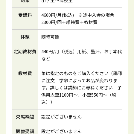
対象
小学生～高校生
受講料
4600円/月(税込) ※途中入会の場合
2300円/回＋維持費＋教材費
体験
随時可能
定期教材費
440円/月（税込）用紙、墨汁、お手本代
など
教材費
筆は指定のものをご購入ください（講師
に注文 学齢によってお品が変わりま
す。詳しくは講師にお尋ねください 子
供用太筆1100円～、小筆550円～（税
込））
欠席繰越
設定がございません
振替受講
設定がございません