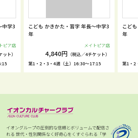
学3
こども かきかた・習字 年長～中学3
こども か
年
年
ア店
メイトピア店
4,840円
4,
ト）
（税込／4チケット）
第1・2・3・4週（土）16:30～17:15
第1・2・3・
イオングループの圧倒的な信頼とボリュームで配信さ
れる
世代・性別関係なく好奇心をくすぐられる「学