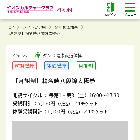
ログイン
TOP
メイトピア店
講座検索結果
【月謝制】楊名時八段錦太極拳
ジャンル：
ダンス健康
武道体操
定期講座
体験講座
月謝制
【月謝制】楊名時八段錦太極拳
開講サイクル：
毎第1・第3（土）16:00～17:30
受講料計：
5,170円
（税込）／ 1チケット
体験受講料計：
1,100円
（税込）／ 1チケット