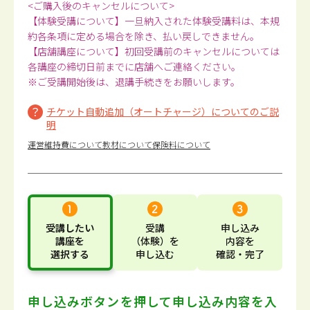
<ご購入後のキャンセルについて>
【体験受講について】一旦納入された体験受講料は、本規
約各条項に定める場合を除き、払い戻しできません。
【店舗講座について】初回受講前のキャンセルについては
各講座の締切日前までに店舗へご連絡ください。
※ご受講開始後は、退講手続きをお願いします。
チケット自動追加（オートチャージ）についてのご説
明
運営維持費について
教材について
保険料について
受講したい
受講
申し込み
講座
を
（体験）
を
内容
を
選択する
申し込む
確認・完了
申し込みボタンを押して
申し込み内容を入