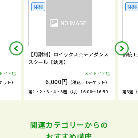
体験
体験
【月謝制】ロイックス☆チアダンス
伝統工
スクール【幼児】
トピア店
メイトピア店
6,000円
ケット）
（税込／1チケット）
第1・2・3・4・5週（月）16:00～16:50
第3週（土
関連カテゴリーからの
おすすめ講座