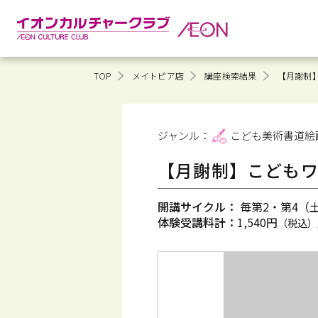
TOP
メイトピア店
講座検索結果
【月謝制
ジャンル：
こども美術書道
絵
【月謝制】こども
開講サイクル：
毎第2・第4（土）
体験受講料計：
1,540円
（税込）