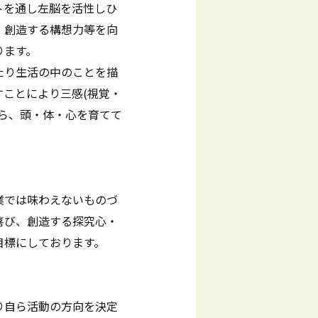
トを通し左脳を活性しひ
、創造する構想力等を向
ります。
たり生活の中のことを描
ことにより三感(視覚・
がら、頭・体・心を育てて
。
業では味わえないものづ
喜び、創造する探究心・
目標にしております。
り自ら活動の方向を決定