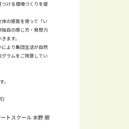
見つける環境づくりを提
全体の感覚を使って「い
供独自の感じ方・発想力
いきます。
いにより集団生活が自然
ログラムをご用意してい
す。
可)
ートスクール 水野 朋