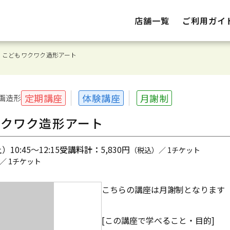
店舗一覧
ご利用ガイ
】こどもワクワク造形アート
定期講座
体験講座
月謝制
画造形
ワクワク造形アート
10:45～12:15
受講料計：
5,830円
（税込）／ 1チケット
／ 1チケット
こちらの講座は月謝制となります
[この講座で学べること・目的]