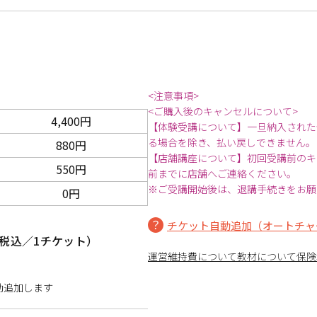
<注意事項>
<ご購入後のキャンセルについて>
4,400円
【体験受講について】一旦納入された
る場合を除き、払い戻しできません。
880円
【店舗講座について】初回受講前のキ
550円
前までに店舗へご連絡ください。
※ご受講開始後は、退講手続きをお願
0円
チケット自動追加（オートチャ
税込／1チケット）
運営維持費について
教材について
保険
動追加します