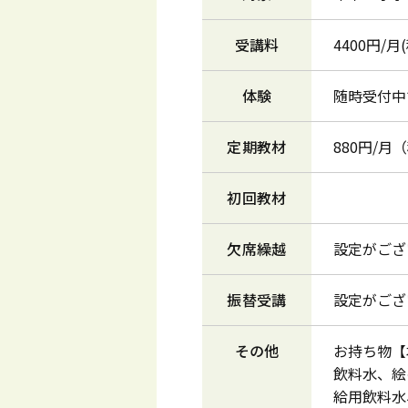
受講料
4400円/
体験
随時受付中
定期教材
880円/月
初回教材
欠席繰越
設定がござ
振替受講
設定がござ
その他
お持ち物【
飲料水、絵
給用飲料水