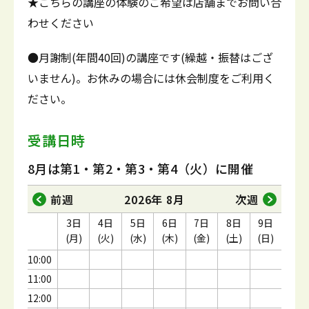
★こちらの講座の体験のご希望は店舗までお問い合
わせください
●月謝制(年間40回)の講座です(繰越・振替はござ
いません)。お休みの場合には休会制度をご利用く
ださい。
受講日時
8月は第1・第2・第3・第4（火）に開催
前週
2026年 8月
次週
3日
4日
5日
6日
7日
8日
9日
(月)
(火)
(水)
(木)
(金)
(土)
(日)
10:00
11:00
12:00