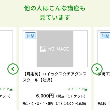
他の人はこんな講座も
見ています
体験
体験
【月謝制】ロイックス☆チアダンス
伝統工
スクール【幼児】
トピア店
メイトピア店
6,000円
ケット）
（税込／1チケット）
第1・2・3・4・5週（月）16:00～16:50
第3週（土