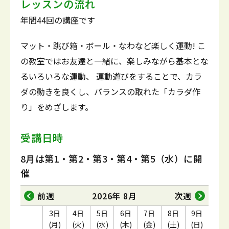
レッスンの流れ
年間44回の講座です
マット・跳び箱・ボール・なわなど楽しく運動! こ
の教室ではお友達と一緒に、楽しみながら基本とな
るいろいろな運動、 運動遊びをすることで、カラ
ダの動きを良くし、バランスの取れた「カラダ作
り」をめざします。
受講日時
8月は第1・第2・第3・第4・第5（水）に開
催
前週
2026年 8月
次週
3日
4日
5日
6日
7日
8日
9日
(月)
(火)
(水)
(木)
(金)
(土)
(日)