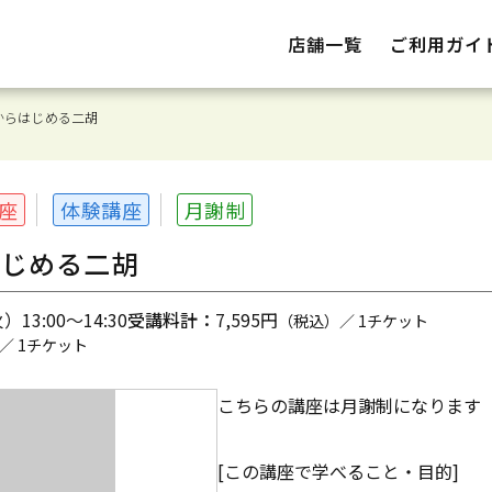
店舗一覧
ご利用ガイ
からはじめる二胡
座
体験講座
月謝制
はじめる二胡
13:00～14:30
受講料計：
7,595円
（税込）／ 1チケット
／ 1チケット
こちらの講座は月謝制になります
[この講座で学べること・目的]