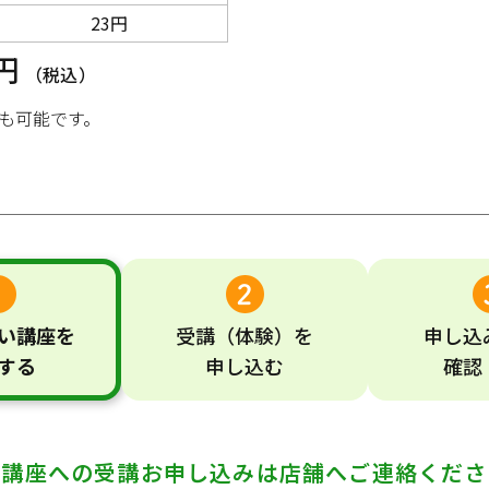
23円
3円
（税込）
も可能です。
い
講座
を
受講
（体験）
を
申し込
する
申し込む
確認
の講座への受講お申し込みは
店舗へご連絡くださ