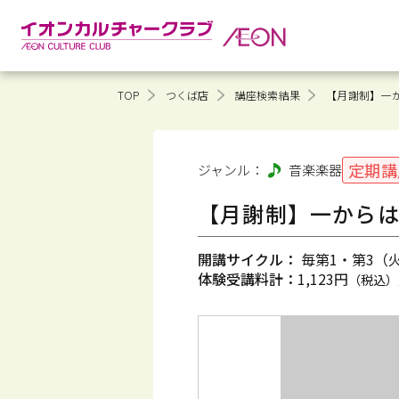
TOP
つくば店
講座検索結果
【月謝制】一
定期講
ジャンル：
音楽
楽器
【月謝制】一から
開講サイクル：
毎第1・第3（火）
体験受講料計：
1,123円
（税込）