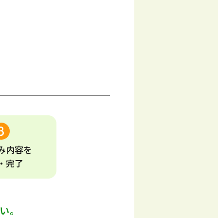
み
内容
を
・完了
い。