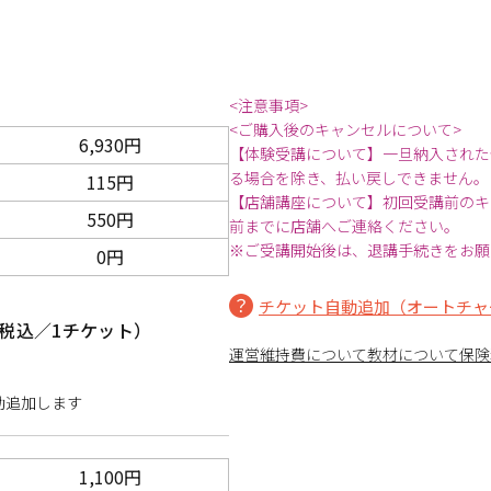
<注意事項>
<ご購入後のキャンセルについて>
6,930円
【体験受講について】一旦納入された
る場合を除き、払い戻しできません。
115円
【店舗講座について】初回受講前のキ
550円
前までに店舗へご連絡ください。
※ご受講開始後は、退講手続きをお願
0円
チケット自動追加（オートチャ
税込／1チケット）
運営維持費について
教材について
保険
動追加します
1,100円