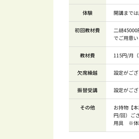
体験
開講までは
初回教材費
二胡450
でご用意い
教材費
115円/
欠席繰越
設定がござ
振替受講
設定がござ
その他
お持物【本
円/回）ご
用具 ※体