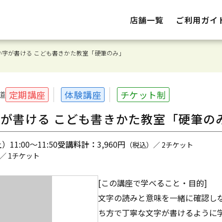
店舗一覧
ご利用ガイ
い字が書ける こども書きかた教室「硬筆のみ」
定期講座
体験講座
チケット制
道
が書ける こども書きかた教室「硬筆の
11:00～11:50
受講料計：
3,960円
（税込）／ 2チケット
／ 1チケット
[この講座で学べること・目的]
文字の読みと意味を一緒に確認し
ち方で丁寧な文字が書けるように