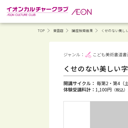
TOP
東雲店
講座検索結果
くせのない美し
ジャンル：
こども美術書道
書
くせのない美しい字
開講サイクル：
毎第2・第4（土）
体験受講料計：
1,100円
（税込）