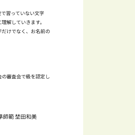
校で習っていない文字
に理解していきます。
字だけでなく、お名前の
会の審査会で級を認定し
。
準師範 埜田和美