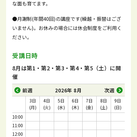
な面も育てます。
●月謝制(年間40回)の講座です(繰越・振替はござ
いません)。お休みの場合には休会制度をご利用く
ださい。
受講日時
8月は第1・第2・第3・第4・第5（土）に開
催
前週
2026年 8月
次週
3日
4日
5日
6日
7日
8日
9日
(月)
(火)
(水)
(木)
(金)
(土)
(日)
10:00
11:00
12:00