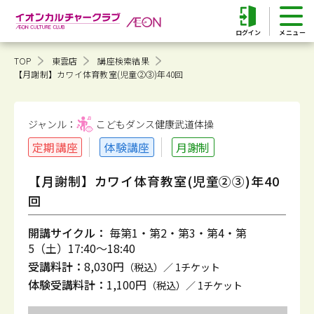
ログイン
TOP
東雲店
講座検索結果
【月謝制】カワイ体育教室(児童②③)年40回
ジャンル：
こどもダンス健康
武道体操
定期講座
体験講座
月謝制
【月謝制】カワイ体育教室(児童②③)年40
回
開講サイクル：
毎第1・第2・第3・第4・第
5（土）17:40～18:40
受講料計：
8,030円
（税込）／ 1チケット
体験受講料計：
1,100円
（税込）／ 1チケット