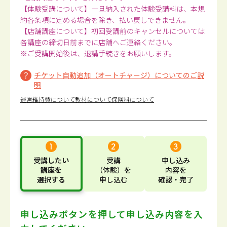
【体験受講について】一旦納入された体験受講料は、本規
約各条項に定める場合を除き、払い戻しできません。
【店舗講座について】初回受講前のキャンセルについては
各講座の締切日前までに店舗へご連絡ください。
※ご受講開始後は、退講手続きをお願いします。
チケット自動追加（オートチャージ）についてのご説
明
運営維持費について
教材について
保険料について
受講したい
受講
申し込み
講座
を
（体験）
を
内容
を
選択する
申し込む
確認・完了
申し込みボタンを押して
申し込み内容を入