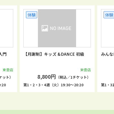
体験
体験
入門
【月謝制】キッズ &DANCE 初級
みんな
東雲店
東雲店
8,800円
ケット）
（税込／1チケット）
:20
第1・2・3・4週（火）19:30～20:20
第1・3週