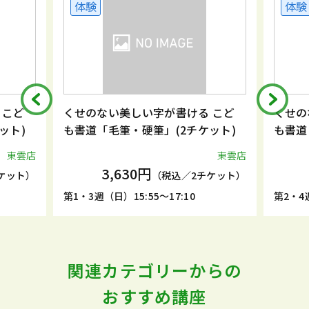
体験
体験
 こど
くせのない美しい字が書ける こど
くせの
ット)
も書道「毛筆・硬筆」(2チケット)
も書道
東雲店
東雲店
3,630円
ケット）
（税込／2チケット）
第1・3週（日）15:55～17:10
第2・4週
関連カテゴリーからの
おすすめ講座