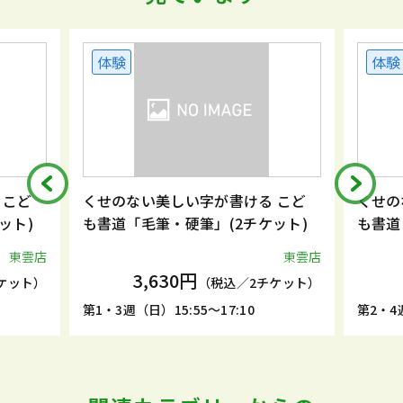
体験
体験
 こど
くせのない美しい字が書ける こど
くせの
ット)
も書道「毛筆・硬筆」(2チケット)
も書道
東雲店
東雲店
3,630円
ケット）
（税込／2チケット）
第1・3週（日）15:55～17:10
第2・4週