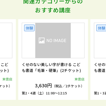
関連カテゴリーからの
おすすめ講座
体験
体験
 こど
くせのない美しい字が書ける こど
くせの
ット)
も書道「毛筆・硬筆」(2チケット)
も書道
東雲店
東雲店
3,630円
ケット）
（税込／2チケット）
第2・4週（土）11:00～12:15
第1・3週