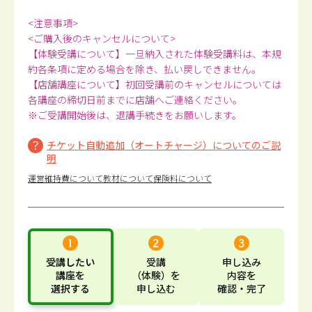
<注意事項>
<ご購入後のキャンセルについて>
【体験受講について】一旦納入された体験受講料は、本規
約各条項に定める場合を除き、払い戻しできません。
【店舗講座について】初回受講前のキャンセルについては
各講座の締切日前までに店舗へご連絡ください。
※ご受講開始後は、退講手続きをお願いします。
チケット自動追加（オートチャージ）についてのご説
明
運営維持費について
教材について
保険料について
受講したい
受講
申し込み
講座
を
（体験）
を
内容
を
選択する
申し込む
確認・完了