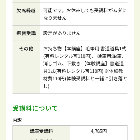
欠席繰越
可能です。お休みしても受講料がムダに
なりません
振替受講
設定がありません
その他
お持ち物【本講座】毛筆用:書道道具1式
(有料レンタル可110円)、 硬筆用:鉛筆、
消しゴム、下敷き 【体験講座】書道道
具1式(有料レンタル可110円) ※体験教
材費110円(体験受講料と一緒に引き落と
し)
受講料について
内訳
講座受講料
4,785円