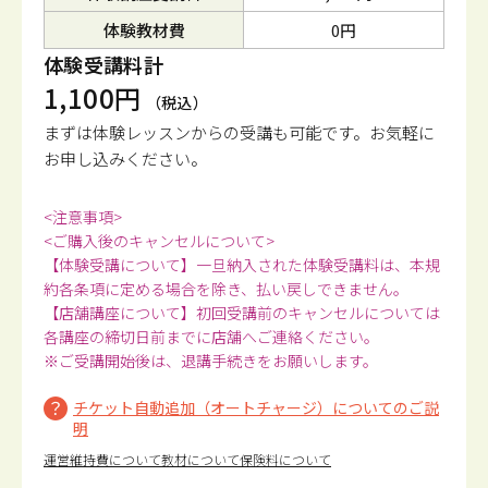
体験教材費
0円
体験受講料計
1,100円
（税込）
まずは体験レッスンからの受講も可能です。
お気軽に
お申し込みください。
<注意事項>
<ご購入後のキャンセルについて>
【体験受講について】一旦納入された体験受講料は、本規
約各条項に定める場合を除き、払い戻しできません。
【店舗講座について】初回受講前のキャンセルについては
各講座の締切日前までに店舗へご連絡ください。
※ご受講開始後は、退講手続きをお願いします。
チケット自動追加（オートチャージ）についてのご説
明
運営維持費について
教材について
保険料について