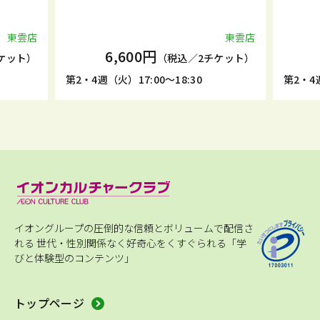
東雲店
東雲店
6,600円
ケット）
（税込／2チケット）
第2・4週（火）17:00～18:30
第2・4週
イオングループの圧倒的な信頼とボリュームで配信さ
れる
世代・性別関係なく好奇心をくすぐられる「学
びと体験型のコンテンツ」
トップページ