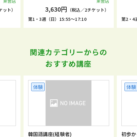
東雲店
東雲店
3,630円
ケット）
（税込／2チケット）
第1・3週（日）15:55～17:10
第2・4週
関連カテゴリーからの
おすすめ講座
体験
体験
韓国語講座(経験者)
初歩か