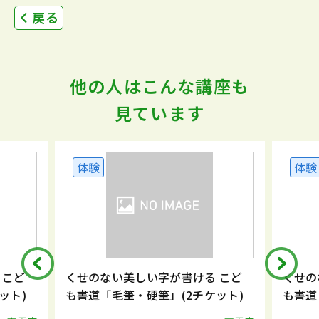
戻る
他の人はこんな講座も
見ています
体験
体験
 こど
くせのない美しい字が書ける こど
くせの
ット)
も書道「毛筆・硬筆」(2チケット)
も書道