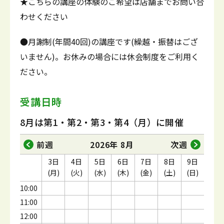
★こちらの講座の体験のご希望は店舗までお問い合
わせください
●月謝制(年間40回)の講座です(繰越・振替はござ
いません)。お休みの場合には休会制度をご利用く
ださい。
受講日時
8月は第1・第2・第3・第4（月）に開催
前週
2026年 8月
次週
3日
4日
5日
6日
7日
8日
9日
(月)
(火)
(水)
(木)
(金)
(土)
(日)
10:00
11:00
12:00