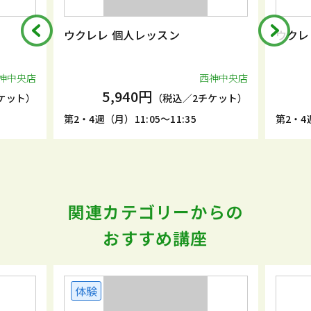
ウクレレ 個人レッスン
ウクレ
神中央店
西神中央店
5,940円
ケット）
（税込／2チケット）
第2・4週（月）11:05～11:35
第2・4週
関連カテゴリーからの
おすすめ講座
体験