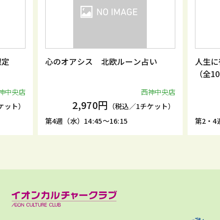
限定
心のオアシス 北欧ルーン占い
人生に
（全1
神中央店
西神中央店
2,970円
ケット）
（税込／1チケット）
第4週（水）14:45～16:15
第2・4週