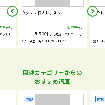
ウクレレ 個人レッスン
ウクレ
神中央店
西神中央店
5,940円
ケット）
（税込／2チケット）
第2・4週（月）11:05～11:35
第2・4週
関連カテゴリーからの
おすすめ講座
体験
体験