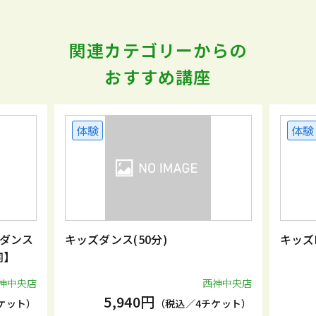
関連カテゴリーからの
おすすめ講座
体験
体験
ダンス
キッズダンス(50分)
キッズ
同】
神中央店
西神中央店
5,940円
ケット）
（税込／4チケット）