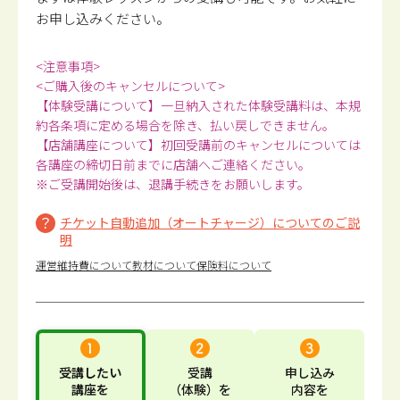
お申し込みください。
<注意事項>
<ご購入後のキャンセルについて>
【体験受講について】一旦納入された体験受講料は、本規
約各条項に定める場合を除き、払い戻しできません。
【店舗講座について】初回受講前のキャンセルについては
各講座の締切日前までに店舗へご連絡ください。
※ご受講開始後は、退講手続きをお願いします。
チケット自動追加（オートチャージ）についてのご説
明
運営維持費について
教材について
保険料について
受講したい
受講
申し込み
講座
を
（体験）
を
内容
を