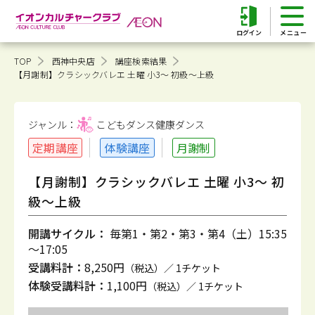
ログイン
TOP
西神中央店
講座検索結果
【月謝制】クラシックバレエ 土曜 小3～ 初級～上級
ジャンル：
こどもダンス健康
ダンス
定期講座
体験講座
月謝制
【月謝制】クラシックバレエ 土曜 小3～ 初
級～上級
開講サイクル：
毎第1・第2・第3・第4（土）15:35
～17:05
受講料計：
8,250円
（税込）／ 1チケット
体験受講料計：
1,100円
（税込）／ 1チケット