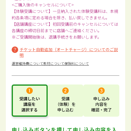
<ご購入後のキャンセルについて>
【体験受講について】一旦納入された体験受講料は、本規
約各条項に定める場合を除き、払い戻しできません。
【店舗講座について】初回受講前のキャンセルについては
各講座の締切日前までに店舗へご連絡ください。
※ご受講開始後は、退講手続きをお願いします。
チケット自動追加（オートチャージ）についてのご説
明
運営維持費について
教材について
保険料について
受講したい
受講
申し込み
講座
を
（体験）
を
内容
を
選択する
申し込む
確認・完了
申し込みボタンを押して
申し込み内容を入