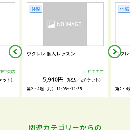
体験
体験
ウクレレ 個人レッスン
ウクレ
神中央店
西神中央店
5,940円
ケット）
（税込／2チケット）
第2・4週（月）11:05～11:35
第2・4週
関連カテゴリーからの