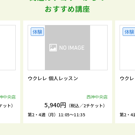
おすすめ講座
体験
体験
ウクレレ 個人レッスン
ウクレ
神中央店
西神中央店
5,940円
ケット）
（税込／2チケット）
第2・4週（月）11:05～11:35
第2・4週