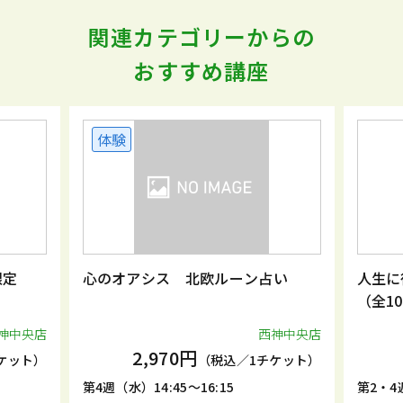
関連カテゴリーからの
おすすめ講座
体験
限定
心のオアシス 北欧ルーン占い
人生に
（全1
神中央店
西神中央店
2,970円
ケット）
（税込／1チケット）
第4週（水）14:45～16:15
第2・4週