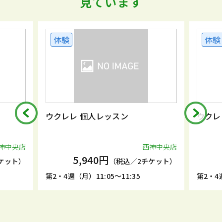
見ています
体験
体験
ウクレレ 個人レッスン
ウクレ
神中央店
西神中央店
5,940円
ケット）
（税込／2チケット）
第2・4週（月）11:05～11:35
第2・4週